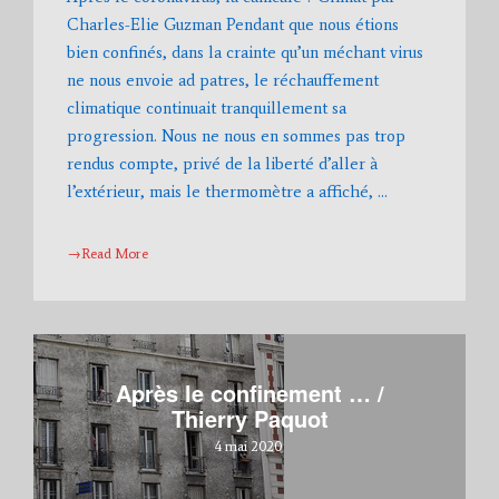
Charles-Elie Guzman Pendant que nous étions
bien confinés, dans la crainte qu’un méchant virus
ne nous envoie ad patres, le réchauffement
climatique continuait tranquillement sa
progression. Nous ne nous en sommes pas trop
rendus compte, privé de la liberté d’aller à
l’extérieur, mais le thermomètre a affiché, …
→Read More
Après le confinement … /
Thierry Paquot
4 mai 2020