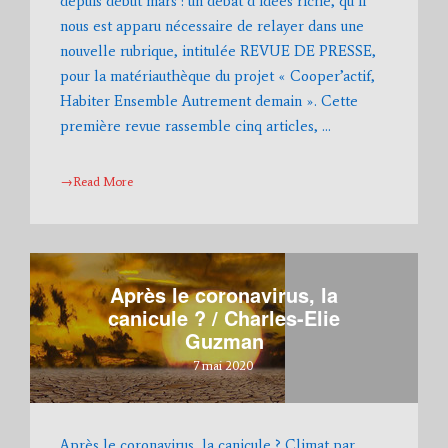
depuis début mars : un débat d’idées riche, qu’il
nous est apparu nécessaire de relayer dans une
nouvelle rubrique, intitulée REVUE DE PRESSE,
pour la matériauthèque du projet « Cooper’actif,
Habiter Ensemble Autrement demain ». Cette
première revue rassemble cinq articles, …
→Read More
Après le coronavirus, la
canicule ? / Charles-Elie
Guzman
7 mai 2020
Après le coronavirus, la canicule ? Climat par