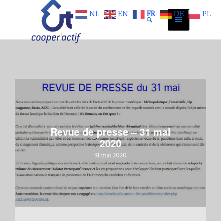
NL
EN
FR
DE
PL
Revue de presse – 31 mai
2020
31 mai 2020