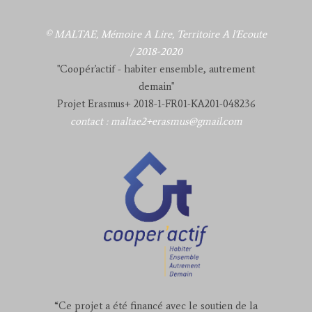
© MALTAE, Mémoire A Lire, Territoire A l'Ecoute
/ 2018-2020
"Coopér'actif - habiter ensemble, autrement
demain"
Projet Erasmus+ 2018-1-FR01-KA201-048236
contact : maltae2+erasmus@gmail.com
“Ce projet a été financé avec le soutien de la