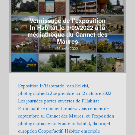
Vernissage de l’exposition
In’Habitat le 9/09/2022 à la
médiathèque du Cannet des
Maures
25 août 2022
Exposition In’Habitatde Jean Belvisi,
photographedu 2 septembre au 12 octobre 2022
Les journées portes ouvertes de l’Habitat
Participatif se donnent rendez-vous ce mois de
septembre au Cannet des Maures, où l’exposition
photographique itinérante In habitat, du projet
européen Cooper’actif, Habiter ensemble