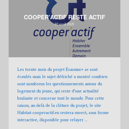
COOPER’ACTIF RESTE ACTIF
30 avril 2021
Les trente mois du projet Erasmus+ se sont
écoulés mais le sujet défriché a montré combien
sont nombreux les questionnements autour du
logement du jeune, qui reste d’une actualité
brulante et concerne tout le monde. Pour cette
raison, au-delà de la clôture du projet, le site
Habitat-cooperactif.eu restera ouvert, sous forme
interactive, disponible pour relayer …