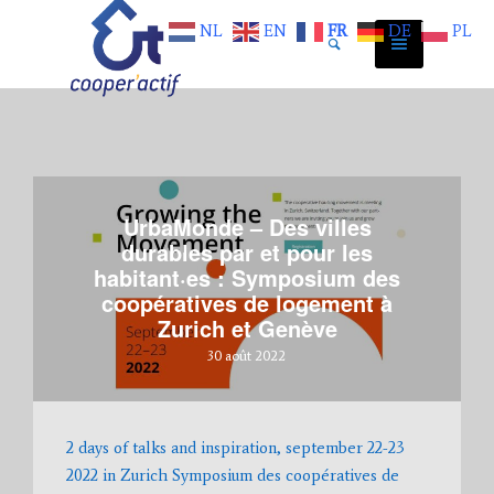
NL
EN
FR
DE
PL
UrbaMonde – Des villes
durables par et pour les
habitant·es : Symposium des
coopératives de logement à
Zurich et Genève
30 août 2022
2 days of talks and inspiration, september 22-23
2022 in Zurich Symposium des coopératives de