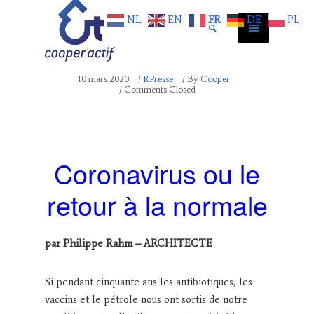
NL
EN
FR
DE
PL
10 mars 2020
/
RPresse
/
By
Cooper
/ Comments Closed
Coronavirus ou le
retour à la normale
par Philippe Rahm – ARCHITECTE
Si pendant cinquante ans les antibiotiques, les
vaccins et le pétrole nous ont sortis de notre