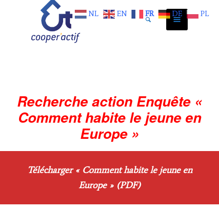
NL
EN
FR
DE
PL
Recherche action Enquête «
Comment habite le jeune en
Europe »
Télécharger « Comment habite le jeune en
Europe » (PDF)