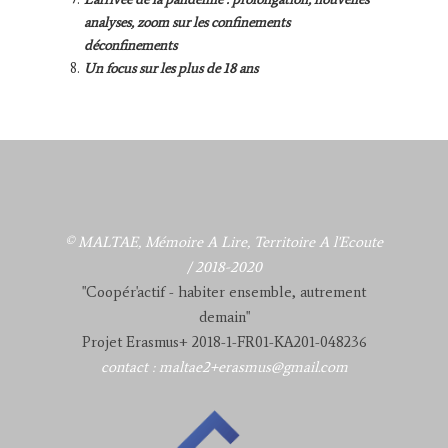
analyses, zoom sur les confinements
déconfinements
Un focus sur les plus de 18 ans
© MALTAE, Mémoire A Lire, Territoire A l'Ecoute
/ 2018-2020
"Coopér'actif - habiter ensemble, autrement
demain"
Projet Erasmus+ 2018-1-FR01-KA201-048236
contact : maltae2+erasmus@gmail.com