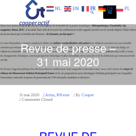
NL
EN
FR
DE
PL
Revue de presse –
31 mai 2020
31 mai 2020
/
Actus
,
RPresse
/
By
Cooper
/ Comments Closed
REVUE DE