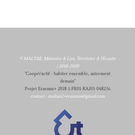
© MALTAE, Mémoire A Lire, Territoire A l'Ecoute
/ 2018-2020
"Coopér'actif - habiter ensemble, autrement
demain"
Projet Erasmus+ 2018-1-FR01-KA201-048236
contact : maltae2+erasmus@gmail.com