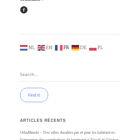
NL
EN
FR
DE
PL
ARTICLES RÉCENTS
UrbaMonde – Des villes durables par et pour les habitant·es :
Symposium des coopératives de logement à Zurich et Genève