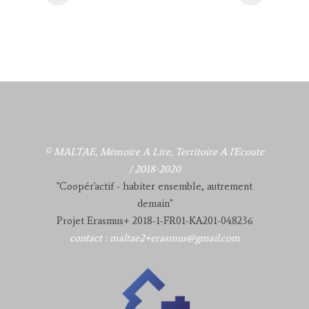
© MALTAE, Mémoire A Lire, Territoire A l'Ecoute
/ 2018-2020
"Coopér'actif - habiter ensemble, autrement
demain"
Projet Erasmus+ 2018-1-FR01-KA201-048236
contact : maltae2+erasmus@gmail.com