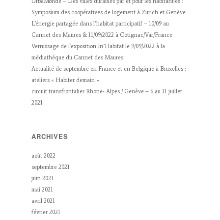
UrbaMonde – Des villes durables par et pour les habitant·es :
Symposium des coopératives de logement à Zurich et Genève
L’énergie partagée dans l’habitat participatif – 10/09 au
Cannet des Maures & 11/09/2022 à Cotignac/Var/France
Vernissage de l’exposition In’Habitat le 9/09/2022 à la
médiathèque du Cannet des Maures
Actualité de septembre en France et en Belgique à Bruxelles :
ateliers « Habiter demain »
circuit transfrontalier Rhone- Alpes / Genève – 6 au 11 juillet
2021
ARCHIVES
août 2022
septembre 2021
juin 2021
mai 2021
avril 2021
février 2021