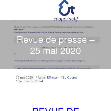
Revue de presse –
25 mai 2020
25 mai 2020
/
Actus
,
RPresse
/
By
Cooper
/ Comments Closed
REVUE DE