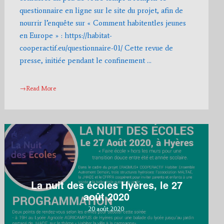
questionnaire en ligne sur le site du projet, afin de
nourrir l’enquête sur « Comment habitentles jeunes
en Europe » : https://habitat-
cooperactif.eu/questionnaire-01/ Cette revue de
presse, initiée pendant le confinement …
→Read More
La nuit des écoles Hyères, le 27
août 2020
20 août 2020