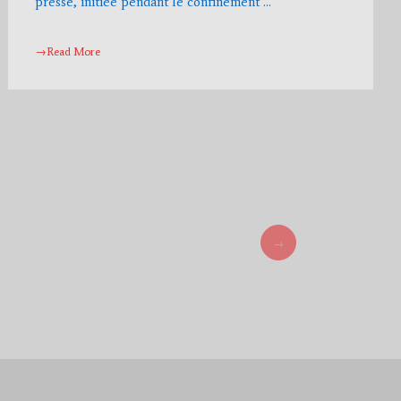
presse, initiée pendant le confinement …
→Read More
→