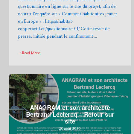
questionnaire en ligne sur le site du projet, afin de
nourrir l’enquête sur « Comment habitentles jeunes
en Europe » : https://habitat-
cooperactif.eu/questionnaire-01/ Cette revue de
presse, initiée pendant le confinement …
→Read More
ANAGRAM et son architecte
Bertrand Leclercq – Retour sur
site
20 août 2020