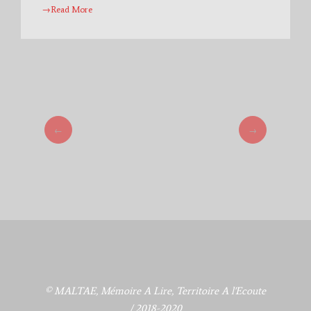
→Read More
←
→
© MALTAE, Mémoire A Lire, Territoire A l'Ecoute
/ 2018-2020