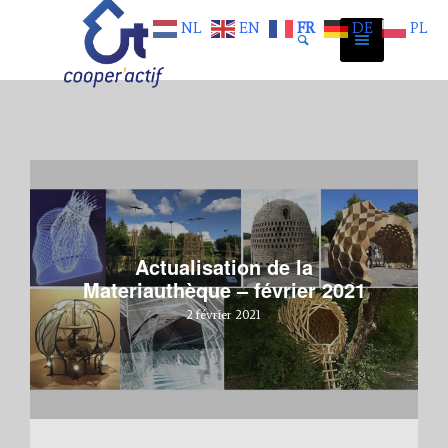
NL
EN
FR
DE
PL
Actualisation de la
Materiauthèque – février 2021
2 février 2021