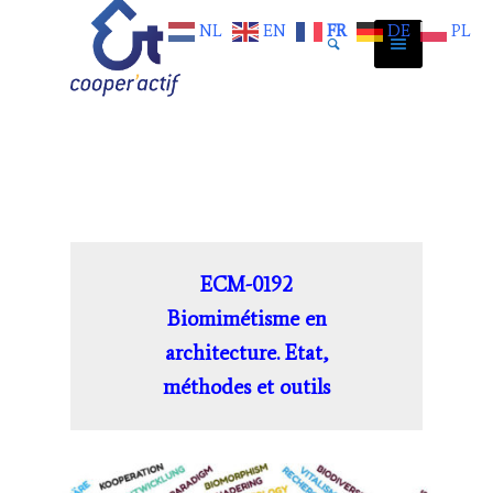
NL
EN
FR
DE
PL
ECM-0192
Biomimétisme en
architecture. Etat,
méthodes et outils