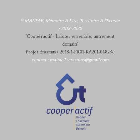
© MALTAE, Mémoire A Lire, Territoire A l'Ecoute
/ 2018-2020
"Coopér'actif - habiter ensemble, autrement
demain"
Projet Erasmus+ 2018-1-FR01-KA201-048236
contact : maltae2+erasmus@gmail.com