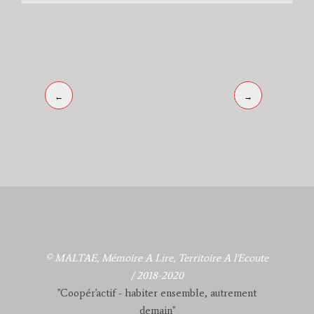
←
→
© MALTAE, Mémoire A Lire, Territoire A l'Ecoute
/ 2018-2020
"Coopér'actif - habiter ensemble, autrement
demain"