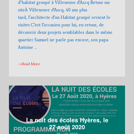
d’habitat groupé à Villeneuve d’Ascq Retour sur
siteÀ Villeneuve d’Ascq, 40 ans plus
tard, l’architecte d’un Habitat groupé revient le
visiter.C’est l’occasion pour lui, en retour, de
découvrir deux projets semblables dans le même
quartier Samuel ne parle pas encore, son papa
Antoine …
→Read More
La nuit des écoles Hyères, le
27 août 2020