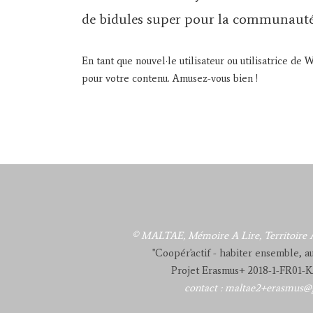
de bidules super pour la communaut
En tant que nouvel·le utilisateur ou utilisatrice de
pour votre contenu. Amusez-vous bien !
© MALTAE, Mémoire A Lire, Territoire A
"Coopér'actif - habiter ensemble, 
Projet Erasmus+ 2018-1-FR01-
contact : maltae2+erasmus@