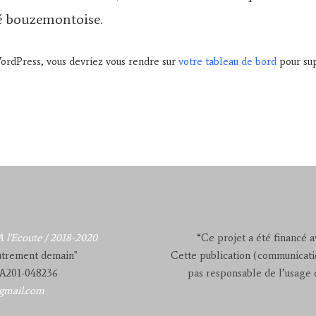
é bouzemontoise.
 WordPress, vous devriez vous rendre sur
votre tableau de bord
pour sup
 l'Ecoute / 2018-2020
“Ce projet a été financé 
autrement demain"
Cette publication (communicati
KA201-048236
pas responsable de l’usage q
gmail.com