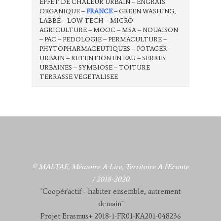
EFFET DE CHALEUR URBAIN – ENGRAIS
ORGANIQUE –
FRANCE
– GREEN WASHING,
LABBÉ – LOW TECH – MICRO
AGRICULTURE – MOOC – MSA – NOUAISON
– PAC – PEDOLOGIE – PERMACULTURE –
PHYTOPHARMACEUTIQUES – POTAGER
URBAIN – RETENTION EN EAU – SERRES
URBAINES – SYMBIOSE – TOITURE
TERRASSE VEGETALISEE
© MALTAE, Mémoire A Lire, Territoire A l'Ecoute
/ 2018-2020
"Coopér'actif - habiter ensemble, autrement
demain"
Projet Erasmus+ 2018-1-FR01-KA201-048236