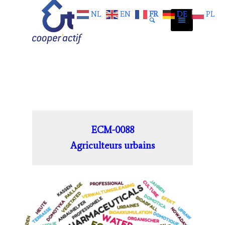
NL
EN
FR
DE
PL
ECM-0088
Agriculteurs urbains