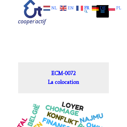
NL
EN
FR
DE
PL
ECM-0072
La colocation