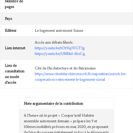
Nombre de
pages
Pays
Editeur
Le logement autrement Suisse
Accès aux débats filmés :
Lien internet
https://youtu.be/tOtVq3VGTJg
https://youtu.be/UNNo1-d1oCg
Lieu de
Cité de l’Architecture et du Patrimoine
consultation
https://www.citedelarchitecture.fr/fr/exposition/zurich-les-
ou mode
cooperatives-reinventent-le-logement-social
d’accès
Note argumentaire de la contribution
A l’heure où le projet « Cooper’actif Habiter
ensemble autrement demain » prépare les 9 et
10èmes mobilités prévues en mai 2020, en proposant
de faire du voyage initialement prévu à la découverte