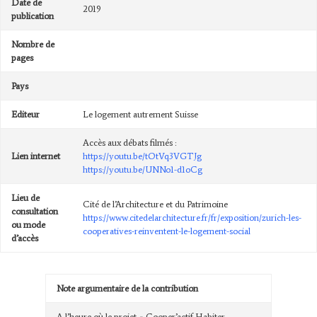
Date de
2019
publication
Nombre de
pages
Pays
Editeur
Le logement autrement Suisse
Accès aux débats filmés :
Lien internet
https://youtu.be/tOtVq3VGTJg
https://youtu.be/UNNo1-d1oCg
Lieu de
Cité de l’Architecture et du Patrimoine
consultation
https://www.citedelarchitecture.fr/fr/exposition/zurich-les-
ou mode
cooperatives-reinventent-le-logement-social
d’accès
Note argumentaire de la contribution
A l’heure où le projet « Cooper’actif Habiter