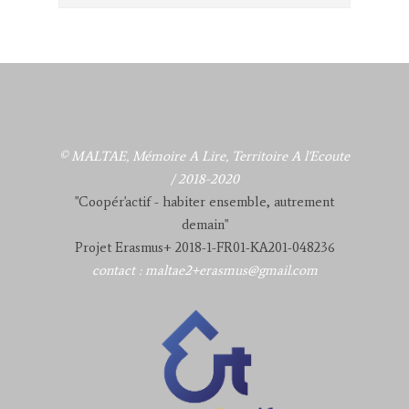
© MALTAE, Mémoire A Lire, Territoire A l'Ecoute
/ 2018-2020
"Coopér'actif - habiter ensemble, autrement
demain"
Projet Erasmus+ 2018-1-FR01-KA201-048236
contact : maltae2+erasmus@gmail.com