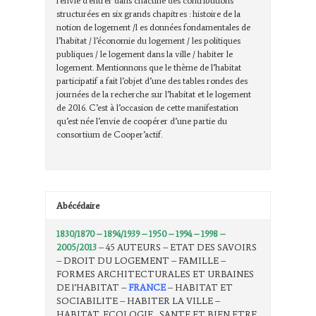
l’envie d’entrer dans chacune des contributions
structurées en six grands chapitres : histoire de la
notion de logement /l es données fondamentales de
l’habitat / l’économie du logement / les politiques
publiques / le logement dans la ville / habiter le
logement. Mentionnons que le thème de l’habitat
participatif a fait l’objet d’une des tables rondes des
journées de la recherche sur l’habitat et le logement
de 2016. C’est à l’occasion de cette manifestation
qu’est née l’envie de coopérer d’une partie du
consortium de Cooper’actif.
Abécédaire
1830/1870 – 1894/1939 – 1950 – 1994 – 1998 –
2005/2013
– 45 AUTEURS – ETAT DES SAVOIRS
– DROIT DU LOGEMENT – FAMILLE –
FORMES ARCHITECTURALES ET URBAINES
DE l’HABITAT –
FRANCE
– HABITAT ET
SOCIABILITE – HABITER LA VILLE –
HABITAT, ECOLOGIE , SANTE ET BIEN ETRE