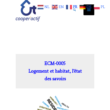
NL
EN
FR
DE
PL
ECM-0005
Logement et habitat, l’état
des savoirs